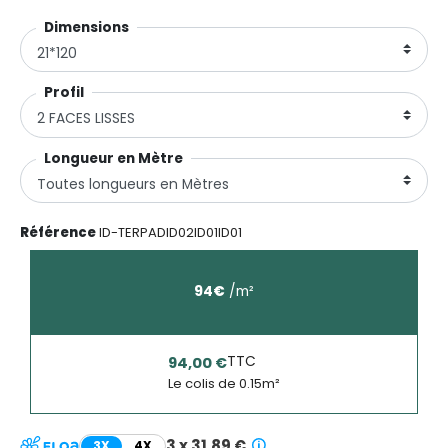
Dimensionsㅤㅤㅤㅤㅤㅤ
Profil
Longueur en Mètre
Référence
ID-TERPADID02ID01ID01
94
€
/
m²
TTC
94,00 €
Le colis de
0.15
m²
3 x 31,89 €
3X
4X