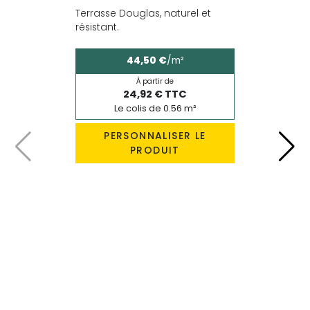
Terrasse Douglas, naturel et
résistant.
44,50 €
/m²
À partir de
24,92 € TTC
Le colis de 0.56 m²
PERSONNALISER LE
PRODUIT
Précédent
Suiv