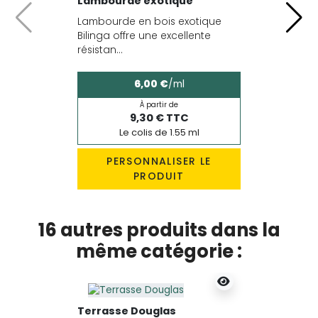
Lambourde exotique
Lambourde en bois exotique
Précédent
Suiv
Bilinga offre une excellente
résistan...
6,00 €
/ml
À partir de
9,30 € TTC
Le colis de 1.55 ml
PERSONNALISER LE
PRODUIT
16 autres produits dans la
même catégorie :
Terrasse Douglas