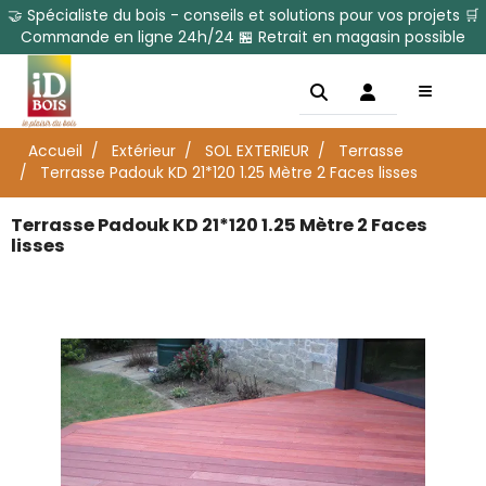
🤝 Spécialiste du bois - conseils et solutions pour vos projets 🛒
Commande en ligne 24h/24 🏪 Retrait en magasin possible
Accueil
Extérieur
SOL EXTERIEUR
Terrasse
Terrasse Padouk KD 21*120 1.25 Mètre 2 Faces lisses
Terrasse Padouk KD 21*120 1.25 Mètre 2 Faces
lisses