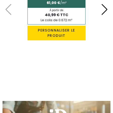
61,00 €
/m²
À partir de
Précédent
Suiv
40,99 € TTC
Le colis de 0.672 m²
PERSONNALISER LE
PRODUIT