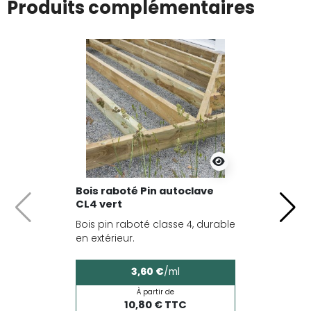
Produits complémentaires
Bois raboté Pin autoclave
CL4 vert
Précédent
Suiv
Bois pin raboté classe 4, durable
en extérieur.
3,60 €
/ml
À partir de
10,80 € TTC