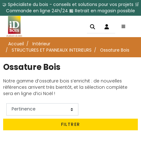
🤝 Spécialiste du bois - conseils et solutions pour vos projets 🛒
Commande en ligne 24h/24 🏪 Retrait en magasin possible
Accueil
Intérieur
STRUCTURES ET PANNEAUX INTERIEURS
Ossature Bois
Ossature Bois
Notre gamme d’ossature bois s’enrichit : de nouvelles
références arrivent très bientôt, et la sélection complète
sera en ligne d’ici Noël !
FILTRER