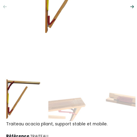
Précédent
Su
Traiteau acacia pliant, support stable et mobile.
Référence
TRAITEAU