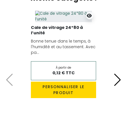
Cale de vitrage 24*80 à
l’unité
Bonne tenue dans le temps, à
l'humidité et au tassement. Avec
pa...
À partir de
0,12 € TTC
Précédent
Suiv
PERSONNALISER LE
PRODUIT