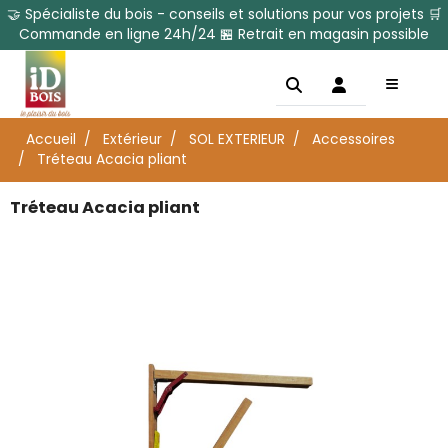
🤝 Spécialiste du bois - conseils et solutions pour vos projets 🛒
Commande en ligne 24h/24 🏪 Retrait en magasin possible
Accueil
Extérieur
SOL EXTERIEUR
Accessoires
Tréteau Acacia pliant
Tréteau Acacia pliant