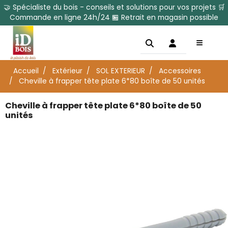
🤝 Spécialiste du bois - conseils et solutions pour vos projets 🛒
Commande en ligne 24h/24 🏪 Retrait en magasin possible
Accueil
Extérieur
SOL EXTERIEUR
Accessoires
Cheville à frapper tête plate 6*80 boîte de 50 unités
Cheville à frapper tête plate 6*80 boîte de 50
unités