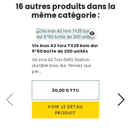
16 autres produits dans la
même catégorie :
Vis inox A2 torx TX25 bois dur
5*60 boîte de 200 unités
Vis inox A2 Torx 5x60, fixation
durable bois dur. Pensez aux
per...
30,00 € TTC
Précédent
Suiv
VOIR LE DÉTAIL
PRODUIT