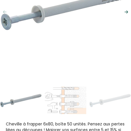
Précédent
Su
Cheville à frapper 6x80, boîte 50 unités. Pensez aux pertes
liées au découpes ! Majorer vos surfaces entre 5 et 15% si