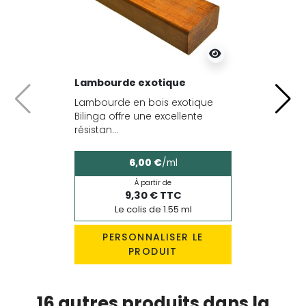
Lambourde exotique
Lambourde en bois exotique
Précédent
Suiv
Bilinga offre une excellente
résistan...
6,00 €
/ml
À partir de
9,30 € TTC
Le colis de 1.55 ml
PERSONNALISER LE
PRODUIT
16 autres produits dans la