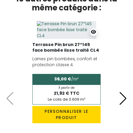
même catégorie :
Terrasse Pin brun 27*145
face bombée lisse traité CL4
Lames pin bombées, confort et
protection classe 4.
36,00 €
/m²
À partir de
21,92 € TTC
Le colis de 0.609 m²
Précédent
Suiv
PERSONNALISER LE
PRODUIT