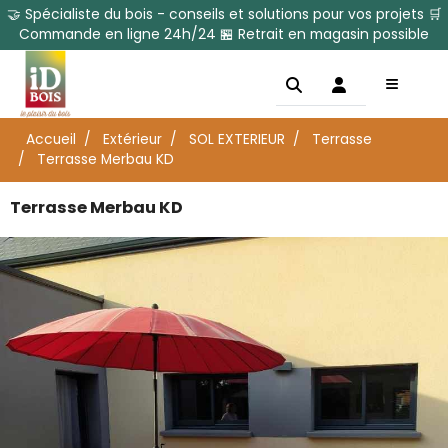
🤝 Spécialiste du bois - conseils et solutions pour vos projets 🛒
Commande en ligne 24h/24 🏪 Retrait en magasin possible
Accueil
Extérieur
SOL EXTERIEUR
Terrasse
Terrasse Merbau KD
Terrasse Merbau KD