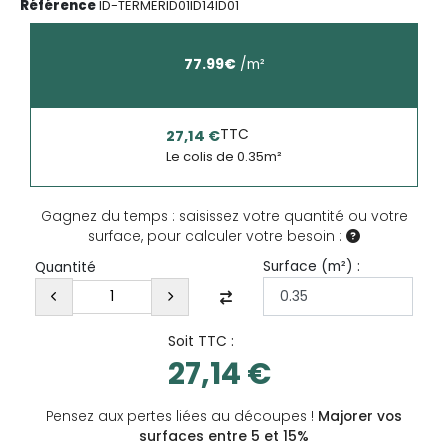
Référence
ID-TERMERID01ID14ID01
77.99
€
/
m²
TTC
27,14 €
Le colis de
0.35
m²
Gagnez du temps : saisissez votre quantité ou votre
surface, pour calculer votre besoin :
Surface (
m²
) :
Quantité
Soit TTC :
27,14 €
Pensez aux pertes liées au découpes !
Majorer vos
surfaces entre 5 et 15%