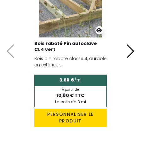
Bois raboté Pin autoclave
CL4 vert
Précédent
Suiv
Bois pin raboté classe 4, durable
en extérieur.
3,60 €
/ml
À partir de
10,80 € TTC
Le colis de 3 ml
PERSONNALISER LE
PRODUIT