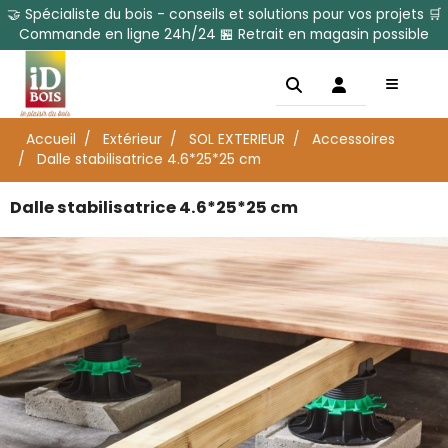
🤝 Spécialiste du bois - conseils et solutions pour vos projets 🛒
Commande en ligne 24h/24 🏪 Retrait en magasin possible
Accueil
Extérieur
SOL EXTERIEUR
Accessoires
Dalle stabilisatrice 4.6*25*25 cm
Dalle stabilisatrice 4.6*25*25 cm