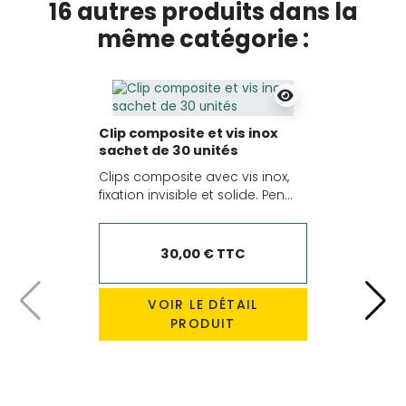
16 autres produits dans la
même catégorie :
Clip composite et vis inox
sachet de 30 unités
Clips composite avec vis inox,
fixation invisible et solide. Pen...
30,00 € TTC
VOIR LE DÉTAIL
Précédent
Suiv
PRODUIT