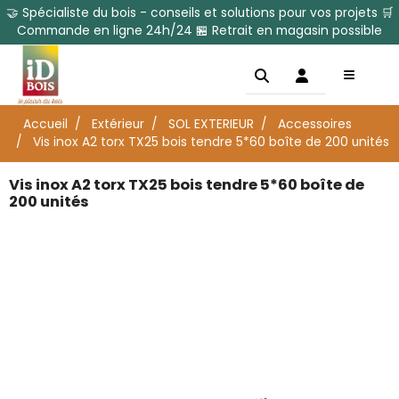
🤝 Spécialiste du bois - conseils et solutions pour vos projets 🛒
Commande en ligne 24h/24 🏪 Retrait en magasin possible
Accueil
Extérieur
SOL EXTERIEUR
Accessoires
Vis inox A2 torx TX25 bois tendre 5*60 boîte de 200 unités
Vis inox A2 torx TX25 bois tendre 5*60 boîte de
200 unités