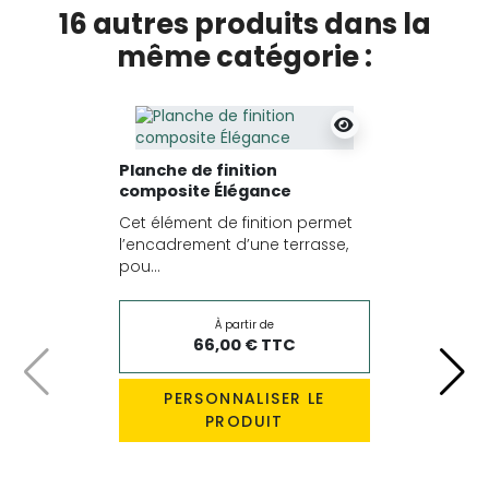
16 autres produits dans la
même catégorie :
Planche de finition
composite Élégance
Cet élément de finition permet
l’encadrement d’une terrasse,
pou...
À partir de
66,00 € TTC
Précédent
Suiv
PERSONNALISER LE
PRODUIT