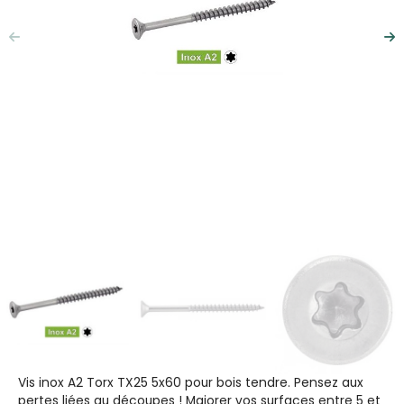
Précédent
Su
Vis inox A2 Torx TX25 5x60 pour bois tendre. Pensez aux
pertes liées au découpes ! Majorer vos surfaces entre 5 et