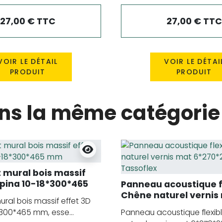
27,00 € TTC
27,00 € TTC
VOIR LE DÉTAIL
VOIR LE DÉTAI
PRODUIT
PRODUIT
ans la même catégorie 
mural bois massif
Spina 10-18*300*465
Panneau acoustique f
Chêne naturel vernis
ral bois massif effet 3D
6*270*2600 mm Tasso
*300*465 mm, esse...
Panneau acoustique flexib