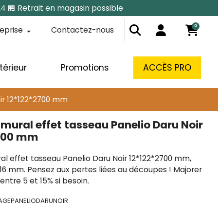
24 🏪 Retrait en magasin possible
0
reprise
Contactez-nous
térieur
Promotions
ACCÈS PRO
ir 12*122*2700 mm
mural effet tasseau Panelio Daru Noir
2700 mm
l effet tasseau Panelio Daru Noir 12*122*2700 mm,
 116 mm. Pensez aux pertes liées au découpes ! Majorer
entre 5 et 15% si besoin.
-AGEPANELIODARUNOIR