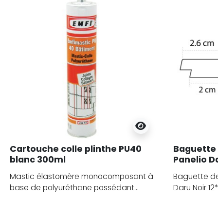
Cartouche colle plinthe PU40
Baguette d
blanc 300ml
Panelio D
mm
Mastic élastomère monocomposant à
Baguette de 
base de polyuréthane possédant...
Daru Noir 12