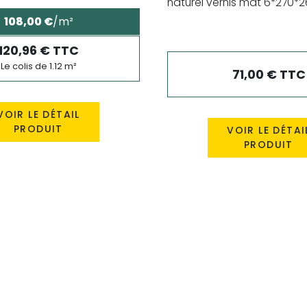
naturel vernis mat 6*270*26
108,00 €
/m²
120,96 € TTC
Le colis de 1.12 m²
71,00 € TTC
VOIR LE DÉTAIL
PRODUIT
VOIR LE DÉTAI
PRODUIT