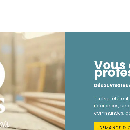
Vous 
profe
Découvrez les
Tarifs préférenti
références, une 
commandes, des 
DEMANDE D’