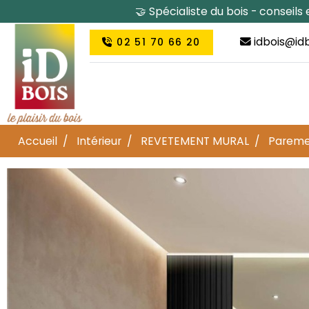
🤝 Spécialiste du bois - conseil
idbois@idb
02 51 70 66 20
Accueil
Intérieur
REVETEMENT MURAL
Pareme