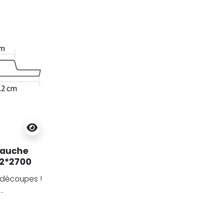
gauche
42*2700
 découpes !
.