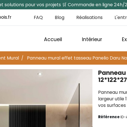
s et solutions pour vos projets 🛒 Commande en ligne 24h/
ois.fr
FAQ
Blog
Réalisations
L'ent
Accueil
Intérieur
Ex
nt Mural
Panneau mural effet tasseau Panelio Daru No
Panneau 
12*122*
Panneau mura
largeur utile
vos surfaces 
Référence
ID