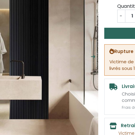
Quanti
-
Rupture 
Suivant
Victime de
livrés sous 
Livra
Choisi
comm
Frais 
Retra
Victim