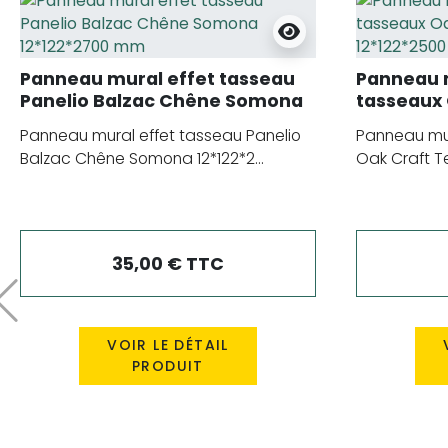
Panneau mural effet tasseau
Panneau m
Panelio Balzac Chêne Somona
tasseaux 
12*122*2700 mm
noir 12*1
Panneau mural effet tasseau Panelio
Panneau mur
Balzac Chêne Somona 12*122*2...
Oak Craft Tec
35,00 € TTC
Précédent
VOIR LE DÉTAIL
PRODUIT