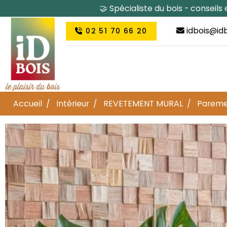
🤝 Spécialiste du bois - conseil
idbois@idb
02 51 70 66 20
Accueil
Intérieur
REVETEMENT MURAL
Pareme