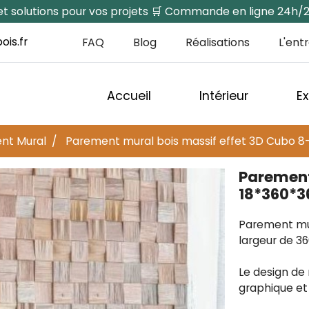
s et solutions pour vos projets 🛒 Commande en ligne 24h/
ois.fr
FAQ
Blog
Réalisations
L'ent
Accueil
Intérieur
Ex
nt Mural
Parement mural bois massif effet 3D Cubo 
Parement
18*360*
Parement mur
largeur de 3
Le design de
graphique et