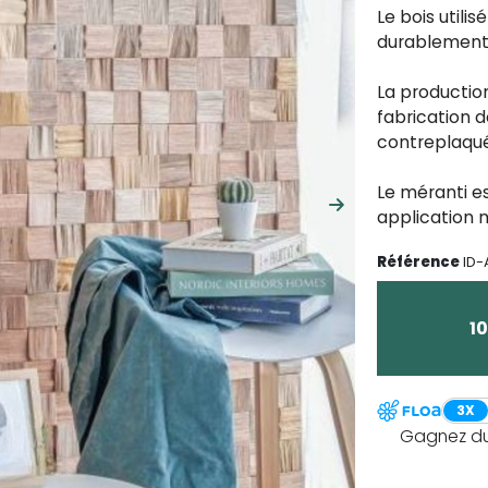
Le bois utilis
durablement
La production
fabrication 
contreplaqué
Le méranti es
Suivant
application m
Référence
ID
1
3X
Gagnez du 