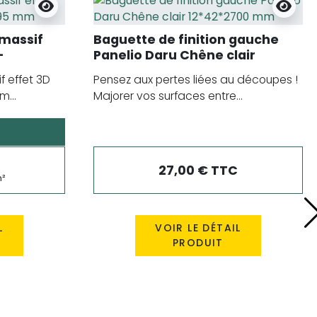
massif
Baguette de finition gauche
-
Panelio Daru Chêne clair
12*42*2700 mm
f effet 3D
Pensez aux pertes liées au découpes !
m...
Majorer vos surfaces entre...
27,00 € TTC
m²
L
VOIR LE DÉTAIL
PRODUIT