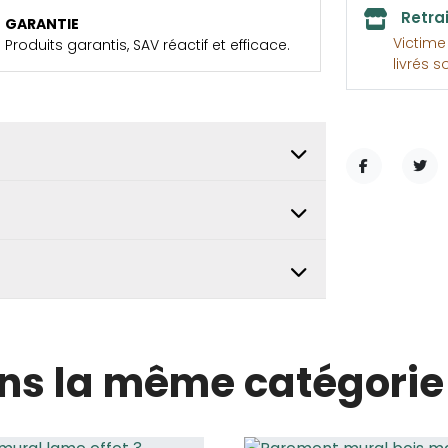
Retra
GARANTIE
Victim
Produits garantis, SAV réactif et efficace.
livrés s
PARTAGER
TWE
ans la même catégorie 