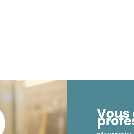
Vous 
profe