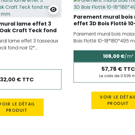
Parement mural bois 
effet 3D Bois Flotté 10
ural lame effet 3
18*180*495 mm
Oak Craft Teck fond
Parement mural bois massi
22*2500 mm
al lame effet 3 tasseaux
Bois Flotté 10-18*180*495 m
k fond noir 12*...
108,00 €
/m²
57,78 € TTC
Le colis de 0.535 
32,00 € TTC
VOIR LE DÉTAI
PRODUIT
VOIR LE DÉTAIL
PRODUIT