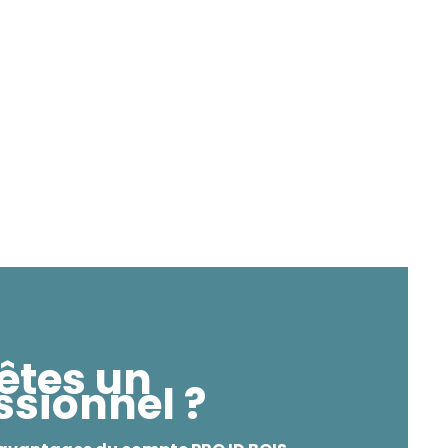
êtes un
ssionnel ?