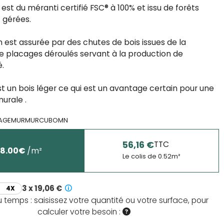
é est du méranti certifié FSC® à 100% et issu de forêts
 gérées.
 est assurée par des chutes de bois issues de la
de placages déroulés servant à la production de
.
t un bois léger ce qui est un avantage certain pour une
urale .
-AGEMURMURCUBOMN
56,16 €
TTC
08.00
€
/
m²
Le colis de
0.52
m²
3 x 19,06 €
4X
temps : saisissez votre quantité ou votre surface, pour
calculer votre besoin :