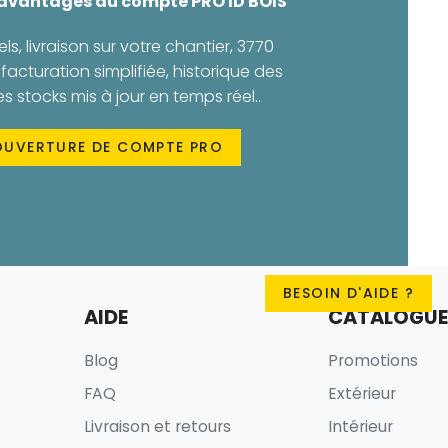
 avantages du compte PRO ID BOIS
els, livraison sur votre chantier, 3770
facturation simplifiée, historique des
stocks mis à jour en temps réel..
OUVERTURE DE COMPTE PRO
BESOIN D'AIDE ?
AIDE
CATALOGUE
Blog
Promotions
FAQ
Extérieur
Livraison et retours
Intérieur