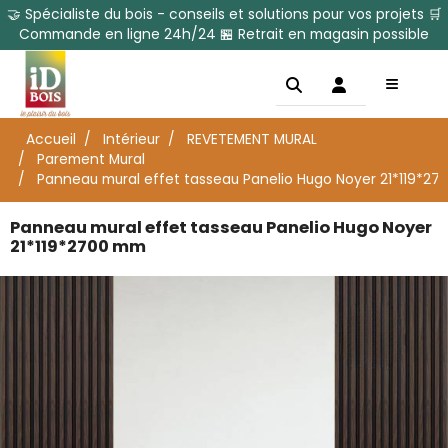
🤝 Spécialiste du bois - conseils et solutions pour vos projets 🛒
Commande en ligne 24h/24 🏪 Retrait en magasin possible
Accueil
Intérieur
REVETEMENT MURAL
Parement Mural
Panneau mural effet tasseau Panelio Hugo Noyer 21*119*2
Panneau mural effet tasseau Panelio Hugo Noyer
21*119*2700 mm