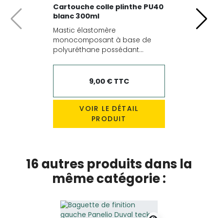
Cartouche colle plinthe PU40
blanc 300ml
Précédent
Suiv
Mastic élastomère
monocomposant à base de
polyuréthane possédant...
9,00 € TTC
VOIR LE DÉTAIL
PRODUIT
16 autres produits dans la
même catégorie :