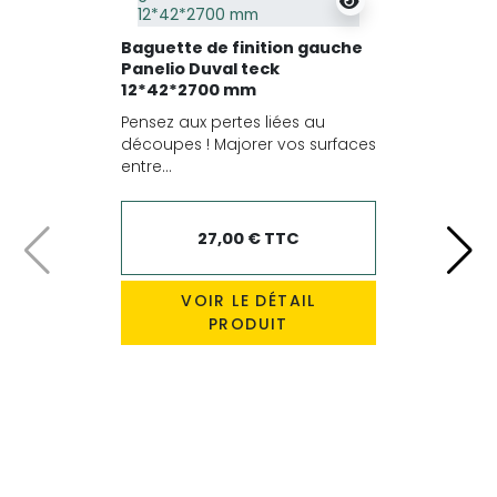
Baguette de finition gauche
Panelio Duval teck
12*42*2700 mm
Pensez aux pertes liées au
découpes ! Majorer vos surfaces
entre...
27,00 € TTC
Précédent
Suiv
VOIR LE DÉTAIL
PRODUIT