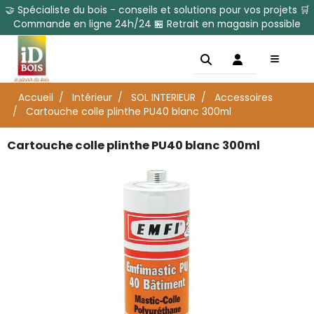
🤝 Spécialiste du bois - conseils et solutions pour vos projets 🛒
Commande en ligne 24h/24 🏪 Retrait en magasin possible
Accueil
Intérieur
SOL INTERIEUR
Accessoires
Cartouche colle plinthe PU40 blanc 300ml
Cartouche colle plinthe PU40 blanc 300ml