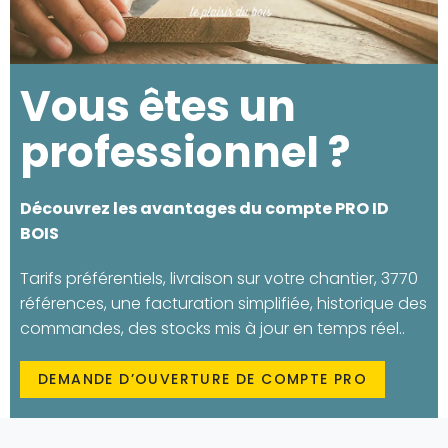
Vous êtes un
professionnel ?
Découvrez les avantages du compte PRO ID
BOIS
Tarifs préférentiels, livraison sur votre chantier, 3770
références, une facturation simplifiée, historique des
commandes, des stocks mis à jour en temps réel..
DEMANDE D’OUVERTURE DE COMPTE PRO