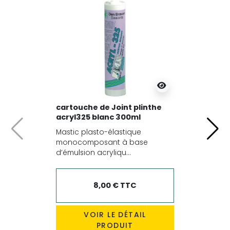
cartouche de Joint plinthe
acryl325 blanc 300ml
Mastic plasto-élastique
Précédent
Suiv
monocomposant à base
d’émulsion acryliqu...
8,00 € TTC
VOIR LE DÉTAIL
PRODUIT