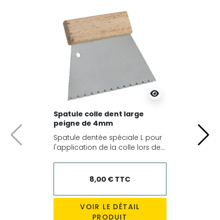
Spatule colle dent large
peigne de 4mm
Spatule dentée spéciale L pour
Précédent
Suiv
l'application de la colle lors de...
8,00 € TTC
VOIR LE DÉTAIL
PRODUIT