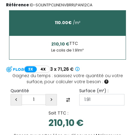
Référence
ID-SOLINTPCLINENVBRRLPAN12CA
110.00
€
/
m²
TTC
210,10 €
Le colis de
1.91
m²
3 x 71,26 €
3X
4X
Gagnez du temps : saisissez votre quantité ou votre
surface, pour calculer votre besoin :
Surface (
m²
) :
Quantité
Soit TTC :
210,10 €