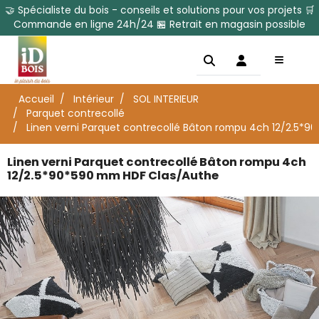
🤝 Spécialiste du bois - conseils et solutions pour vos projets 🛒
Commande en ligne 24h/24 🏪 Retrait en magasin possible
Accueil
Intérieur
SOL INTERIEUR
Parquet contrecollé
Linen verni Parquet contrecollé Bâton rompu 4ch 12/2.5*
Linen verni Parquet contrecollé Bâton rompu 4ch
12/2.5*90*590 mm HDF Clas/Authe