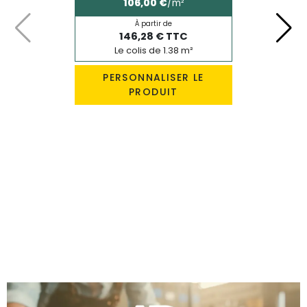
106,00 €
/m²
À partir de
Précédent
Suiv
146,28 € TTC
Le colis de 1.38 m²
PERSONNALISER LE
PRODUIT