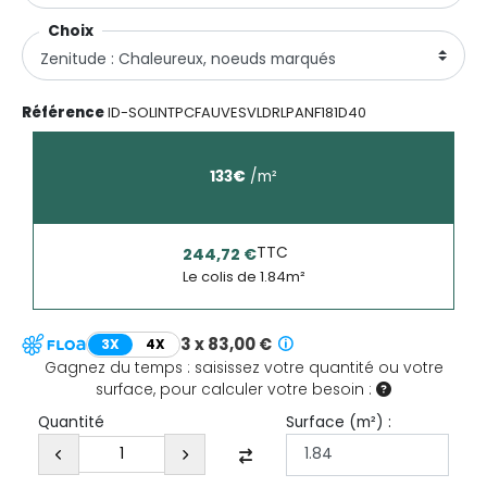
Choix
Référence
ID-SOLINTPCFAUVESVLDRLPANF181D40
133
€
/
m²
TTC
244,72 €
Le colis de
1.84
m²
3 x 83,00 €
3X
4X
Gagnez du temps : saisissez votre quantité ou votre
surface, pour calculer votre besoin :
Surface (
m²
) :
Quantité