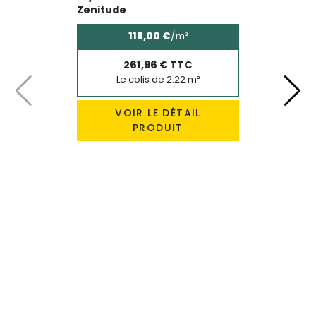
Zenitude
118,00 €
/m²
261,96 € TTC
Le colis de 2.22 m²
Précédent
Suiv
VOIR LE DÉTAIL
PRODUIT