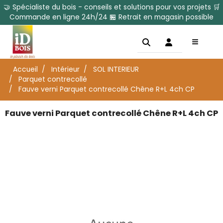
🤝 Spécialiste du bois - conseils et solutions pour vos projets 🛒
Commande en ligne 24h/24 🏪 Retrait en magasin possible
Accueil
Intérieur
SOL INTERIEUR
Parquet contrecollé
Fauve verni Parquet contrecollé Chêne R+L 4ch CP
Fauve verni Parquet contrecollé Chêne R+L 4ch CP