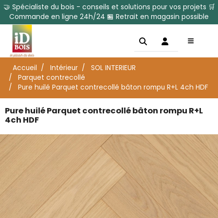
🤝 Spécialiste du bois - conseils et solutions pour vos projets 🛒
Commande en ligne 24h/24 🏪 Retrait en magasin possible
Accueil
Intérieur
SOL INTERIEUR
Parquet contrecollé
Pure huilé Parquet contrecollé bâton rompu R+L 4ch HDF
Pure huilé Parquet contrecollé bâton rompu R+L
4ch HDF