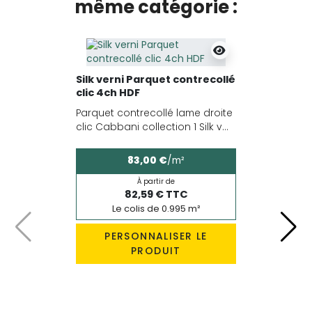
même catégorie :
Silk verni Parquet contrecollé
clic 4ch HDF
Parquet contrecollé lame droite
clic Cabbani collection 1 Silk v...
83,00 €
/m²
À partir de
82,59 € TTC
Le colis de 0.995 m²
Précédent
Suiv
PERSONNALISER LE
PRODUIT