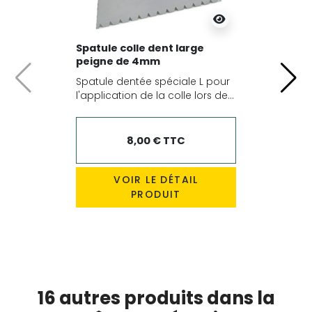
Spatule colle dent large
peigne de 4mm
Spatule dentée spéciale L pour
Précédent
Suiv
l'application de la colle lors de...
8,00 € TTC
VOIR LE DÉTAIL
PRODUIT
16 autres produits dans la