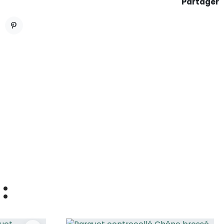
Partager
ET
PINTEREST
: