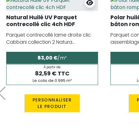
Natural Huilé UV Parquet
Polar hui
contrecollé clic 4ch HDF
bâton ro
Parquet contrecollé lame droite clic
Parquet con
Cabbani collection 2 Natura...
assemblage 
83,00 €
/m²
À partir de
82,59 € TTC
Le colis de 0.995 m²
L
Précédent
PERSONNALISER
LE PRODUIT