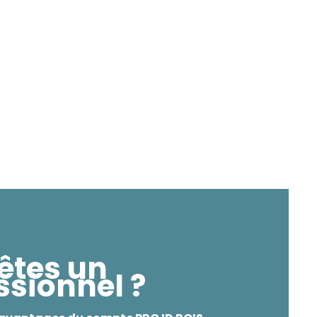
êtes un
ssionnel ?