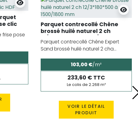
arquet
se clic
Parquet contrecollé Chêne
brossé huilé naturel 2 ch
 frise pose
12/3*180*500 à 1500/1800 mm
Parquet contrecollé Chêne Expert
Sand brossé huilé naturel 2 cha...
103,00 €
/m²
233,60 € TTC
²
Le colis de 2.268 m²
R
VOIR LE DÉTAIL
PRODUIT