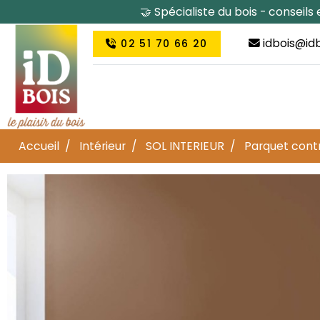
🤝 Spécialiste du bois - conseil
idbois@idb
02 51 70 66 20
Accueil
Intérieur
SOL INTERIEUR
Parquet cont