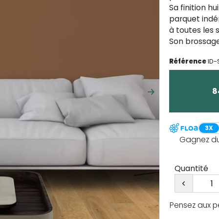
Sa finition h
parquet ind
à toutes les s
Son brossage
Référence
ID-
8
Suivant
3X
Gagnez du 
Quantité
Pensez aux p