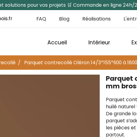
s et solutions pour vos projets 🛒 Commande en ligne 24h/
ois.fr
FAQ
Blog
Réalisations
L'ent
Accueil
Intérieur
Ex
recollé
Parquet contrecollé Oléron 14/3*155*600 à 180
Parquet 
mm bross
Parquet cont
huilé naturel
De grande lo
parquet s’ad
les pièces et
partout.