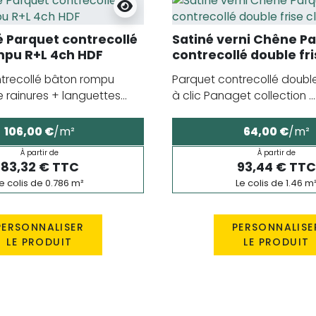
lé Parquet contrecollé
Satiné verni Chêne P
mpu R+L 4ch HDF
contrecollé double fri
HDF
trecollé bâton rompu
Parquet contrecollé double
rainures + languettes...
à clic Panaget collection ...
106,00 €
/m²
64,00 €
/m²
À partir de
À partir de
83,32 € TTC
93,44 € TTC
e colis de 0.786 m²
Le colis de 1.46 m
PERSONNALISER
PERSONNALISE
LE PRODUIT
LE PRODUIT