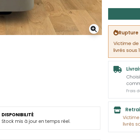
Rupture 
Victime de
livrés sous 
Livra
Choisi
comm
Frais 
Retra
DISPONIBILITÉ
Victim
Stock mis à jour en temps réel.
livrés s