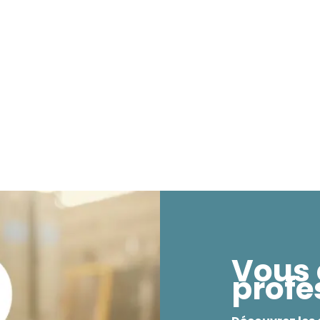
Vous 
profe