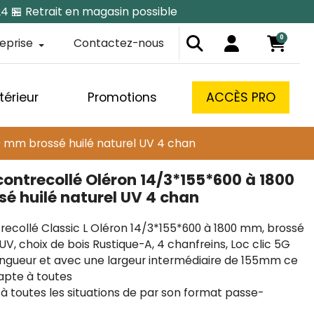
24 🏪 Retrait en magasin possible
0
reprise
Contactez-nous
térieur
Promotions
ACCÈS PRO
0 mm brossé huilé naturel UV 4 chan
contrecollé Oléron 14/3*155*600 à 1800
é huilé naturel UV 4 chan
recollé Classic L Oléron 14/3*155*600 à 1800 mm, brossé
 UV, choix de bois Rustique-A, 4 chanfreins, Loc clic 5G
ngueur et avec une largeur intermédiaire de 155mm ce
apte à toutes
 à toutes les situations de par son format passe-