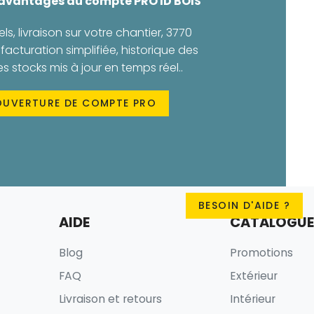
 avantages du compte PRO ID BOIS
els, livraison sur votre chantier, 3770
facturation simplifiée, historique des
stocks mis à jour en temps réel..
OUVERTURE DE COMPTE PRO
BESOIN D'AIDE ?
AIDE
CATALOGUE
Blog
Promotions
FAQ
Extérieur
Livraison et retours
Intérieur