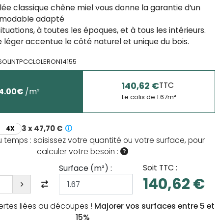
uilée classique chêne miel vous donne la garantie d’un
émodable adapté
ituations, à toutes les époques, et à tous les intérieurs.
 léger accentue le côté naturel et unique du bois.
SOLINTPCCLOLERON14155
140,62 €
TTC
4.00
€
/
m²
Le colis de
1.67
m²
3 x 47,70 €
4X
temps : saisissez votre quantité ou votre surface, pour
calculer votre besoin :
Soit TTC :
Surface (
m²
) :
140,62 €
ertes liées au découpes !
Majorer vos surfaces entre 5 et
15%