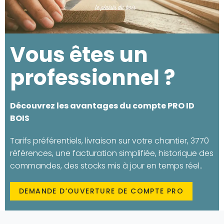
Vous êtes un
professionnel ?
Découvrez les avantages du compte PRO ID
BOIS
Tarifs préférentiels, livraison sur votre chantier, 3770
références, une facturation simplifiée, historique des
commandes, des stocks mis à jour en temps réel..
DEMANDE D’OUVERTURE DE COMPTE PRO