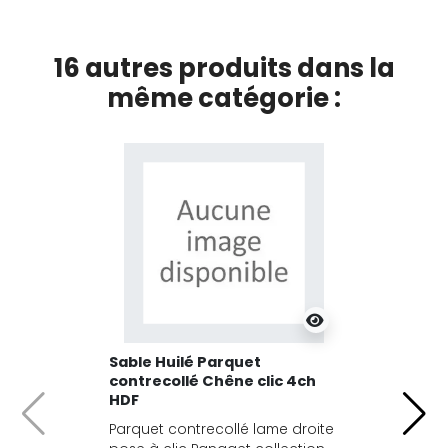
16 autres produits dans la
même catégorie :
Sable Huilé Parquet
contrecollé Chêne clic 4ch
HDF
Précédent
Suiv
Parquet contrecollé lame droite