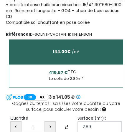
+ brossé intense huilé brun vieux bois 15/4*190*680-1900
mm Rainure et languette - GO4 - choix de bois rustique
CD
Compatible sol chauffant en pose collée
Référence
ID-SOLINTPCVOTANTIKTINTENSOH
144.00
€
/
m²
TTC
415,87 €
Le colis de
2.89
m²
3 x 141,05 €
3X
4X
Gagnez du temps : saisissez votre quantité ou votre
surface, pour calculer votre besoin :
Surface (
m²
) :
Quantité