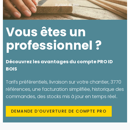
Vous êtes un
professionnel ?
Découvrez les avantages du compte PRO ID
BOIS
Tarifs préférentiels, livraison sur votre chantier, 3770
références, une facturation simplifiée, historique des
commandes, des stocks mis à jour en temps réel..
DEMANDE D’OUVERTURE DE COMPTE PRO