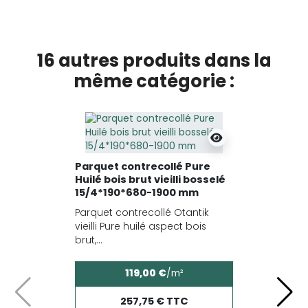
16 autres produits dans la
même catégorie :
Parquet contrecollé Pure
Huilé bois brut vieilli bosselé
15/4*190*680-1900 mm
Parquet contrecollé Otantik
vieilli Pure huilé aspect bois
brut,...
119,00 €
/m²
Précédent
Suiv
257,75 € TTC