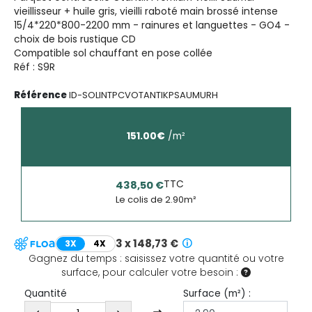
vieillisseur + huile gris, vieilli raboté main brossé intense
15/4*220*800-2200 mm - rainures et languettes - GO4 -
choix de bois rustique CD
Compatible sol chauffant en pose collée
Réf : S9R
Référence
ID-SOLINTPCVOTANTIKPSAUMURH
151.00
€
/
m²
TTC
438,50 €
Le colis de
2.90
m²
3 x 148,73 €
3X
4X
Gagnez du temps : saisissez votre quantité ou votre
surface, pour calculer votre besoin :
Surface (
m²
) :
Quantité