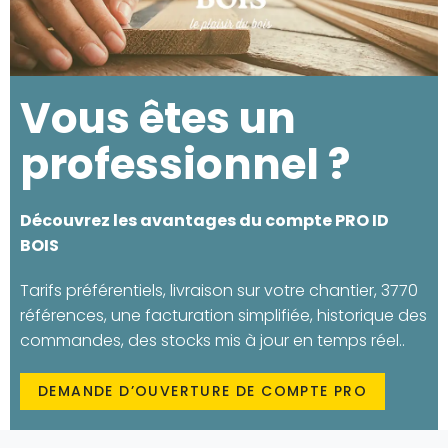
Vous êtes un
professionnel ?
Découvrez les avantages du compte PRO ID
BOIS
Tarifs préférentiels, livraison sur votre chantier, 3770
références, une facturation simplifiée, historique des
commandes, des stocks mis à jour en temps réel..
DEMANDE D’OUVERTURE DE COMPTE PRO