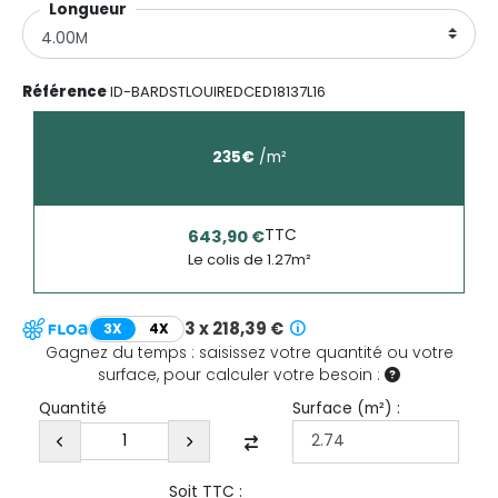
Longueurㅤㅤㅤ
Référence
ID-BARDSTLOUIREDCED18137L16
235
€
/
m²
TTC
643,90 €
Le colis de
1.27
m²
3 x 218,39 €
3X
4X
Gagnez du temps : saisissez votre quantité ou votre
surface, pour calculer votre besoin :
Surface (
m²
) :
Quantité
Soit TTC :