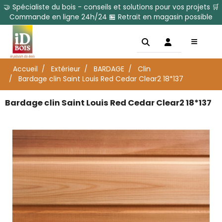
🤝 Spécialiste du bois - conseils et solutions pour vos projets 🛒
Commande en ligne 24h/24 🏪 Retrait en magasin possible
Accueil
Extérieur
BARDAGE
Clin
Bardage clin Saint Louis Red Cedar Clear2 18*137
Bardage clin Saint Louis Red Cedar Clear2 18*137