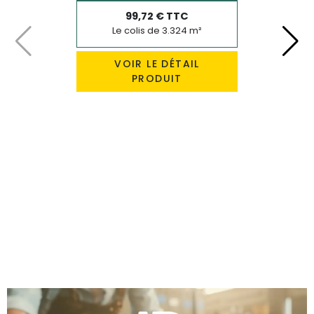
99,72 € TTC
Le colis de 3.324 m²
Précédent
Suiv
VOIR LE DÉTAIL
PRODUIT