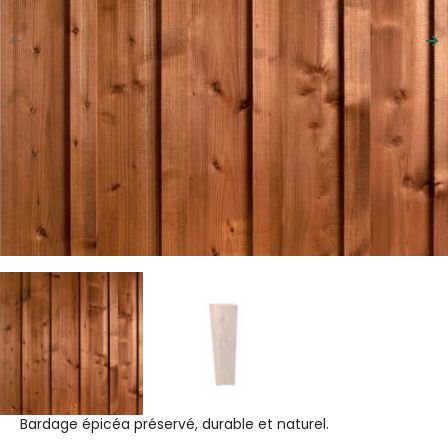
Précédent
Su
Bardage épicéa préservé, durable et naturel.