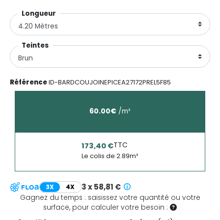
Longueurㅤㅤㅤ
Teintesㅤㅤㅤ
Référence
ID-BARDCOUJOINEPICEA27172PREL5F85
60.00
€
/
m²
TTC
173,40 €
Le colis de
2.89
m²
3 x 58,81 €
3X
4X
Gagnez du temps : saisissez votre quantité ou votre
surface, pour calculer votre besoin :