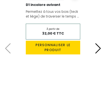
D1 incolore avivant
Permettez à tous vos bois (teck
et liège) de traverser le temps ...
À partir de
32,00 € TTC
PERSONNALISER LE
PRODUIT
Précédent
Suiv