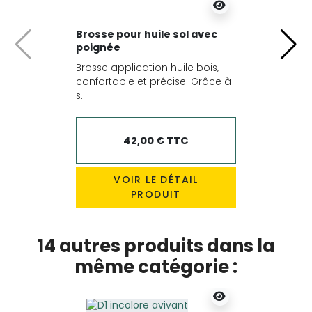
Brosse pour huile sol avec
poignée
Précédent
Suiv
Brosse application huile bois,
confortable et précise. Grâce à
s...
42,00 € TTC
VOIR LE DÉTAIL
PRODUIT
14 autres produits dans la
même catégorie :