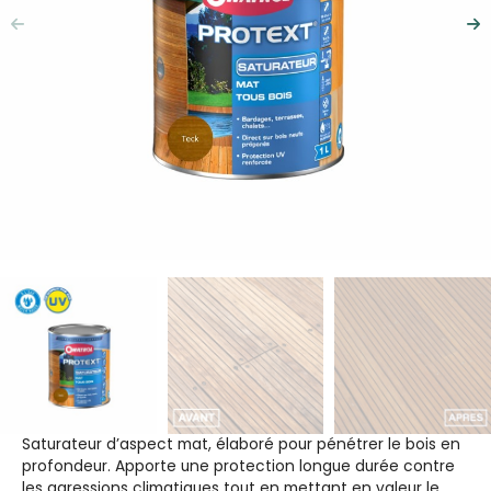
Précédent
Su
Saturateur d’aspect mat, élaboré pour pénétrer le bois en
profondeur. Apporte une protection longue durée contre
les agressions climatiques tout en mettant en valeur le