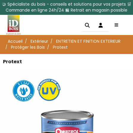
🤝 Spécialiste du bois - conseils et solutions pour vos projets 🛒
Commande en ligne 24h/24 🏪 Retrait en magasin possible
Accueil
Extérieur
ENTRETIEN ET FINITION EXTERIEUR
Protéger les Bois
Protext
Protext