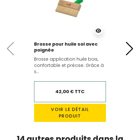
Brosse pour huile sol avec
poignée
Précédent
Suiv
Brosse application huile bois,
confortable et précise. Grâce à
s...
42,00 € TTC
VOIR LE DÉTAIL
PRODUIT
14 autres produits dans la