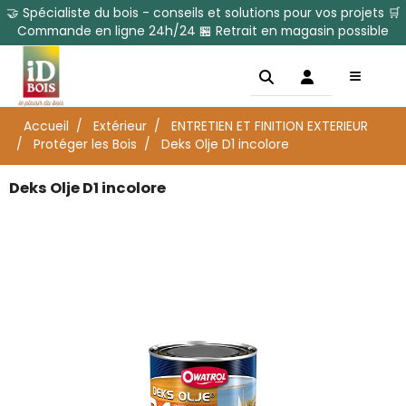
🤝 Spécialiste du bois - conseils et solutions pour vos projets 🛒
Commande en ligne 24h/24 🏪 Retrait en magasin possible
Accueil
Extérieur
ENTRETIEN ET FINITION EXTERIEUR
Protéger les Bois
Deks Olje D1 incolore
Deks Olje D1 incolore