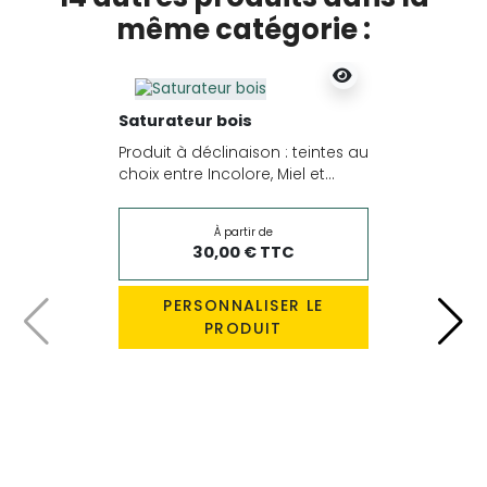
même catégorie :
Saturateur bois
Produit à déclinaison : teintes au
choix entre Incolore, Miel et...
À partir de
30,00 € TTC
PERSONNALISER LE
PRODUIT
Précédent
Suiv