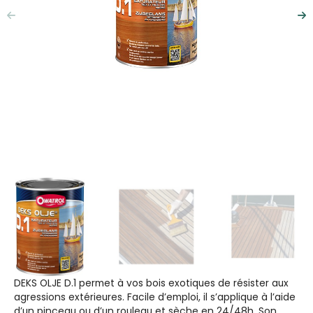
Précédent
Su
DEKS OLJE D.1 permet à vos bois exotiques de résister aux
agressions extérieures. Facile d’emploi, il s’applique à l’aide
d’un pinceau ou d’un rouleau et sèche en 24/48h. Son