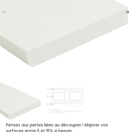
Précédent
Su
Pensez aux pertes liées au découpes ! Majorer vos
surfaces entre 5 et 15% si besoin.