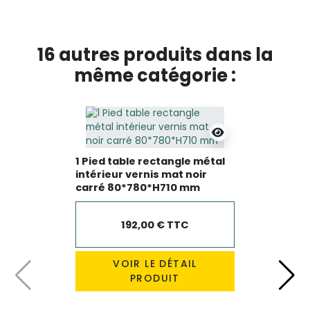
16 autres produits dans la
même catégorie :
1 Pied table rectangle métal
intérieur vernis mat noir
carré 80*780*H710 mm
192,00 € TTC
VOIR LE DÉTAIL
PRODUIT
Précédent
Suiv