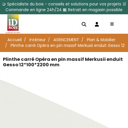
🤝 Spécialiste du bois - conseils et solutions pour vos projets 🛒
Commande en ligne 24h/24 🏪 Retrait en magasin possible
Accueil
Intérieur
AGENCEMENT
Plan & Mobilier
Plinthe carré Opéra en pin massif Merkusii enduit Gesso 1
Plinthe carré Opéra en pin massif Merkusii enduit
Gesso 12*100*2200 mm