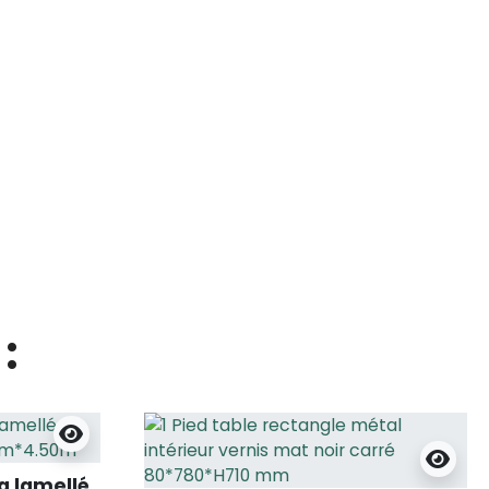
:
a lamellé