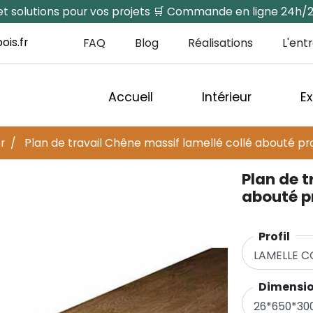
s et solutions pour vos projets 🛒 Commande en ligne 24h/
ois.fr
FAQ
Blog
Réalisations
L'ent
Accueil
Intérieur
Ex
r
Plan de travail Chêne massif lamellé collé abouté prof
Plan de t
abouté pr
Profilㅤㅤㅤㅤㅤ
Dimensionsㅤㅤㅤㅤㅤ