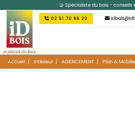
🤝 Spécialiste du bois - conseil
idbois@idb
02 51 70 66 20
Accueil
Intérieur
AGENCEMENT
Plan & Mobilie