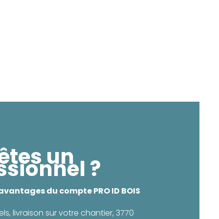
êtes un
ssionnel ?
 avantages du compte PRO ID BOIS
els, livraison sur votre chantier, 3770