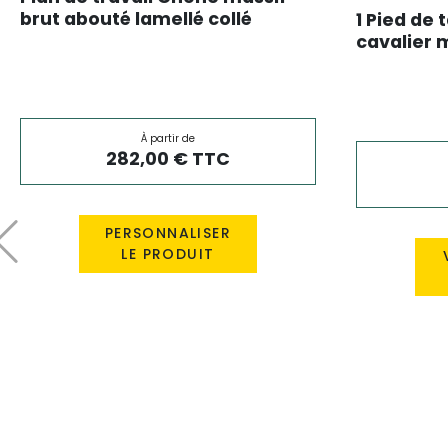
brut abouté lamellé collé
1 Pied de 
cavalier m
mat noir
À partir de
282,00 € TTC
PERSONNALISER
Précédent
LE PRODUIT