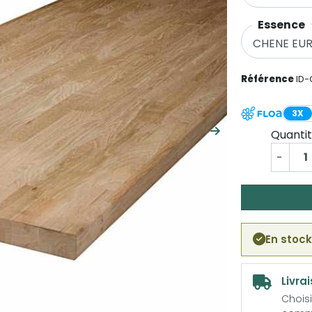
Essenceㅤㅤㅤㅤㅤㅤㅤㅤ
Référence
ID
3X
Quanti
Suivant
-
En stoc
Livra
Choisi