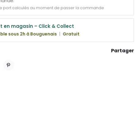
ande.
de port calculés au moment de passer la commande
it en magasin – Click & Collect
ble sous 2h à Bouguenais
|
Gratuit
Partager
ET
PINTEREST