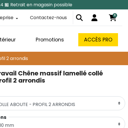
24 🏪 Retrait en magasin possible
0
reprise
Contactez-nous
térieur
Promotions
ACCÈS PRO
il 2 arrondis
ravail Chêne massif lamellé collé
ofil 2 arrondis
ㅤㅤㅤㅤㅤ