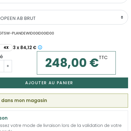
-GTSW-PLANDEWID00ID00ID00
3 x 84,12 €
4X
té
TTC
248,00 €
+
AJOUTER AU PANIER
k dans mon magasin
ison
ssez votre mode de livraison lors de la validation de votre