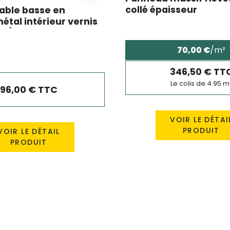
collé épaisseur
table basse en
33mm*1.10m*4.50m
étal intérieur vernis
 57/77*H400 mm
70,00 €
/m²
346,50 € TT
Le colis de 4.95 m
96,00 € TTC
VOIR LE DÉTAI
PRODUIT
VOIR LE DÉTAIL
PRODUIT