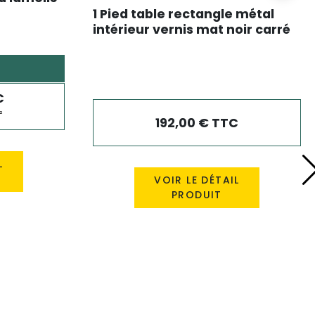
1 Pied table rectangle métal
intérieur vernis mat noir carré
80*780*H710 mm
C
²
192,00 € TTC
L
VOIR LE DÉTAIL
PRODUIT