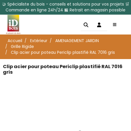
🤝 Spécialiste du bois - conseils et solutions pour vos projets 🛒
Commande en ligne 24h/24 🏪 Retrait en magasin possible
Accueil
Extérieur
AMENAGEMENT JARDIN
Grille Rigide
Clip acier pour poteau Periclip plastifié RAL 7016 gris
Clip acier pour poteau Periclip plastifié RAL 7016
gris