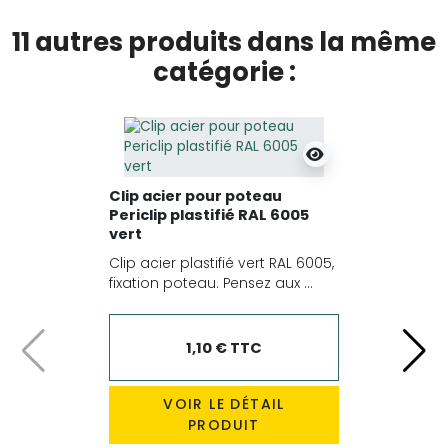
11 autres produits dans la même
catégorie :
Clip acier pour poteau
Periclip plastifié RAL 6005
vert
Clip acier plastifié vert RAL 6005,
fixation poteau. Pensez aux ...
1,10 € TTC
Précédent
Suiv
VOIR LE DÉTAIL
PRODUIT