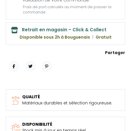
validation de votre commande.
Frais de port calculés au moment de passer la
commande
Retrait en magasin – Click & Collect
Disponible sous 2h à Bouguenais
|
Gratuit
Partager
PARTAGER
TWEET
PINTEREST
QUALITÉ
Matériaux durables et sélection rigoureuse.
DISPONIBILITÉ
Stock mis à jour en temps réel.