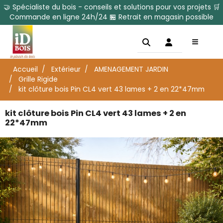
🤝 Spécialiste du bois - conseils et solutions pour vos projets 🛒
Commande en ligne 24h/24 🏪 Retrait en magasin possible
Accueil
Extérieur
AMENAGEMENT JARDIN
Grille Rigide
kit clôture bois Pin CL4 vert 43 lames + 2 en 22*47mm
kit clôture bois Pin CL4 vert 43 lames + 2 en
22*47mm