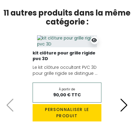
11 autres produits dans la même
catégorie :
kit clôture pour grille rigide
pvc 3D
Le kit clôture occultant PVC 3D
pour grille rigide se distingue ...
À partir de
90,00 € TTC
Précédent
Suiv
PERSONNALISER LE
PRODUIT