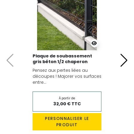
Plaque de soubassement
gris béton 1/2 chaperon
Précédent
Suiv
Pensez aux pertes liées au
découpes ! Majorer vos surfaces
entre...
À partir de
32,00 € TTC
PERSONNALISER LE
PRODUIT