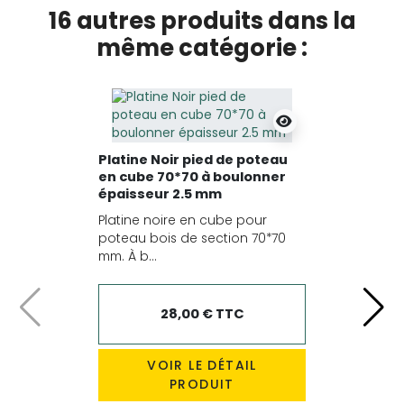
16 autres produits dans la
même catégorie :
Platine Noir pied de poteau
en cube 70*70 à boulonner
épaisseur 2.5 mm
Platine noire en cube pour
poteau bois de section 70*70
mm. À b...
28,00 € TTC
Précédent
Suiv
VOIR LE DÉTAIL
PRODUIT