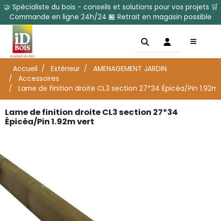
🤝 Spécialiste du bois - conseils et solutions pour vos projets 🛒
Commande en ligne 24h/24 🏪 Retrait en magasin possible
Accueil
Extérieur
AMENAGEMENT JARDIN
Accessoires
Lame de finition droite CL3 section 27*34 Épicéa/Pin 1.92m 
Lame de finition droite CL3 section 27*34
Épicéa/Pin 1.92m vert