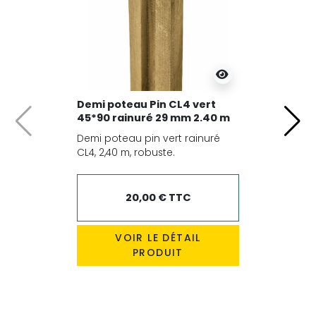
Demi poteau Pin CL4 vert
45*90 rainuré 29 mm 2.40 m
Précédent
Suiv
Demi poteau pin vert rainuré
CL4, 2,40 m, robuste.
20,00 € TTC
VOIR LE DÉTAIL
PRODUIT