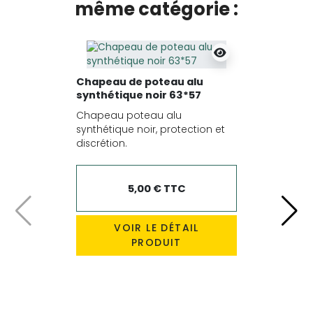
même catégorie :
Chapeau de poteau alu
synthétique noir 63*57
Chapeau poteau alu
synthétique noir, protection et
discrétion.
5,00 € TTC
Précédent
Suiv
VOIR LE DÉTAIL
PRODUIT