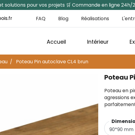
s et solutions pour vos projets 🛒 Commande en ligne 24h/
ois.fr
FAQ
Blog
Réalisations
L'ent
Accueil
Intérieur
Ex
eau
Poteau Pin autoclave CL4 brun
Poteau P
Poteau en pin
agressions ex
parfaitement 
Dimensionsㅤㅤ