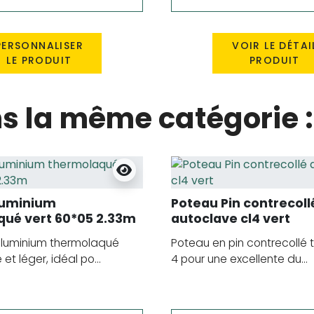
PERSONNALISER
VOIR LE DÉTAI
LE PRODUIT
PRODUIT
ns la même catégorie :
luminium
Poteau Pin contrecoll
ué vert 60*05 2.33m
autoclave cl4 vert
aluminium thermolaqué
Poteau en pin contrecollé t
 et léger, idéal po...
4 pour une excellente du...