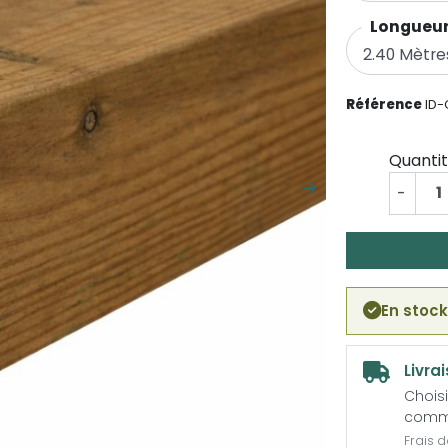
Longueur
Référence
ID
Quanti
-
Suivant
En stoc
Livra
Choisi
comm
Frais 