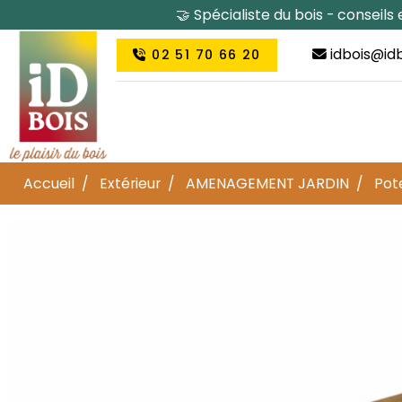
🤝 Spécialiste du bois - conseil
idbois@idb
02 51 70 66 20
Accueil
Extérieur
AMENAGEMENT JARDIN
Pot