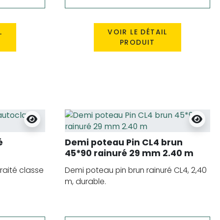
L
VOIR LE DÉTAIL
PRODUIT
é
Demi poteau Pin CL4 brun
45*90 rainuré 29 mm 2.40 m
raité classe
Demi poteau pin brun rainuré CL4, 2,40
m, durable.