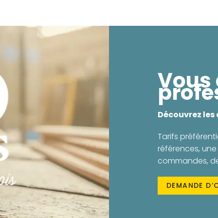
Vous 
profe
Découvrez les
Tarifs préférenti
références, une 
commandes, des 
DEMANDE D’