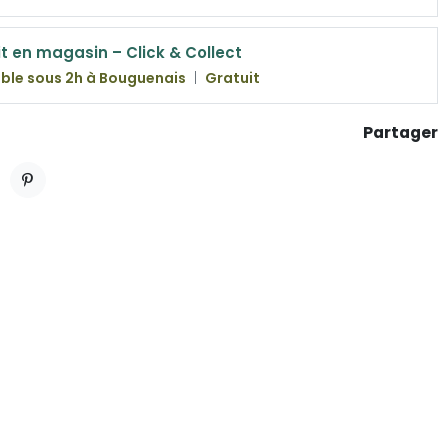
it en magasin – Click & Collect
ble sous 2h à Bouguenais
|
Gratuit
Partager
ET
PINTEREST