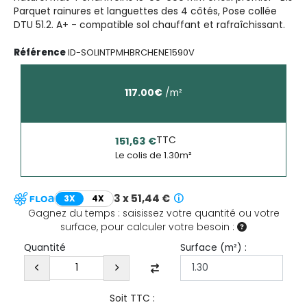
Parquet rainures et languettes des 4 côtés, Pose collée
DTU 51.2. A+ - compatible sol chauffant et rafraîchissant.
Référence
ID-SOLINTPMHBRCHENE1590V
117.00
€
/
m²
TTC
151,63 €
Le colis de
1.30
m²
3 x 51,44 €
3X
4X
Gagnez du temps : saisissez votre quantité ou votre
surface, pour calculer votre besoin :
Surface (
m²
) :
Quantité
Soit TTC :