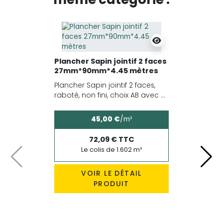
Plancher Sapin jointif 2 faces
27mm*90mm*4.45 mètres
Plancher Sapin jointif 2 faces,
raboté, non fini, choix AB avec ...
45,00 €
/m²
72,09 € TTC
Le colis de 1.602 m²
Précédent
Suiv
VOIR LE DÉTAIL
PRODUIT