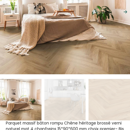
Précédent
Su
Parquet massif bâton rompu Chêne héritage brossé verni
naturel mat 4 chanfreins 15*90*600 mm choix premier- Bis