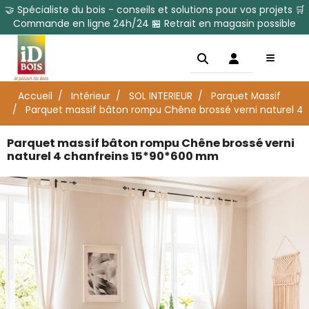
🤝 Spécialiste du bois - conseils et solutions pour vos projets 🛒
Commande en ligne 24h/24 🏪 Retrait en magasin possible
Accueil
Intérieur
SOL INTERIEUR
Parquet Massif
Parquet massif bâton rompu Chêne brossé verni naturel 4
Parquet massif bâton rompu Chêne brossé verni
naturel 4 chanfreins 15*90*600 mm