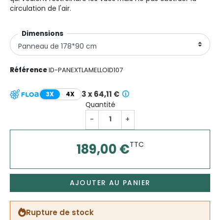
circulation de l'air.
Dimensionsㅤㅤㅤㅤㅤㅤ
Référence
ID-PANEXTLAMELLOID107
3 x 64,11 €
3X
4X
Quantité
-
+
TTC
189,00 €
AJOUTER AU PANIER
Rupture de stock