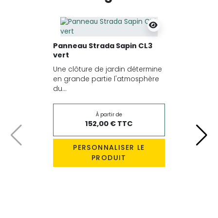
Panneau Strada Sapin CL3
vert
Une clôture de jardin détermine
en grande partie l'atmosphère
du...
À partir de
152,00 € TTC
Précédent
Suiv
PERSONNALISER LE
PRODUIT