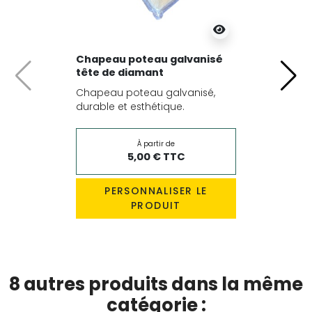
Chapeau poteau galvanisé
tête de diamant
Précédent
Suiv
Chapeau poteau galvanisé,
durable et esthétique.
À partir de
5,00 € TTC
PERSONNALISER LE
PRODUIT
8 autres produits dans la même
catégorie :