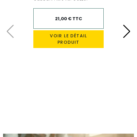
21,00 € TTC
Précédent
Suiv
VOIR LE DÉTAIL
PRODUIT