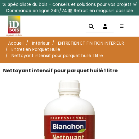
🤝 Spécialiste du bois - conseils et solutions pour vos projets 🛒
Commande en ligne 24h/24 🏪 Retrait en magasin possible
Accueil
Intérieur
ENTRETIEN ET FINITION INTERIEUR
Entretien Parquet Huilé
Nettoyant intensif pour parquet huilé 1 litre
Nettoyant intensif pour parquet huilé 1 litre