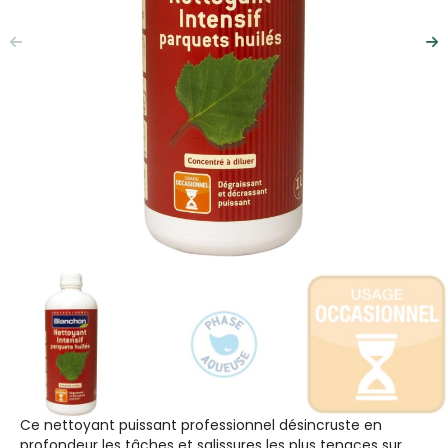
Précédent
Su
Ce nettoyant puissant professionnel désincruste en
profondeur les tâches et salissures les plus tenaces sur