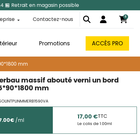
24 🏪 Retrait en magasin possible
0
reprise
Contactez-nous
térieur
Promotions
ACCÈS PRO
*90*1800 mm
Merbau massif abouté verni un bord
15*90*1800 mm
SOLINTPLINMMERB1590VA
17,00 €
TTC
7.00
€
/
ml
Le colis de
1.00
ml