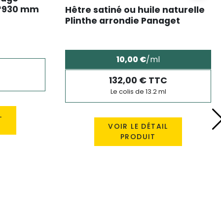
4*930 mm
Hêtre satiné ou huile naturelle
Plinthe arrondie Panaget
13*80*2200 mm
10,00 €
/ml
C
132,00 € TTC
Le colis de 13.2 ml
L
VOIR LE DÉTAIL
PRODUIT