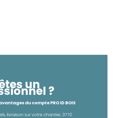
êtes un
ssionnel ?
 avantages du compte PRO ID BOIS
els, livraison sur votre chantier, 3770