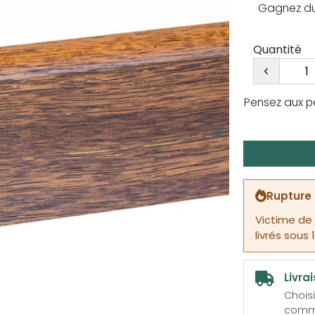
Gagnez du 
Quantité
Pensez aux p
Suivant
Rupture 
Victime de
livrés sous 
Livra
Choisi
comm