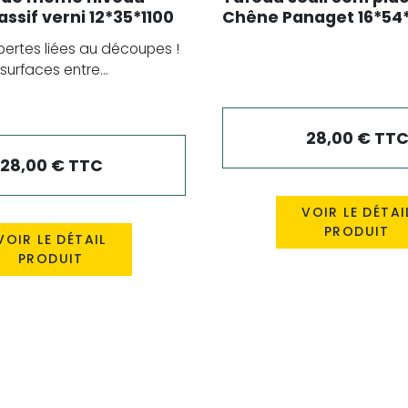
ssif verni 12*35*1100
Chêne Panaget 16*5
pertes liées au découpes !
surfaces entre...
28,00 € TT
28,00 € TTC
VOIR LE DÉTAI
PRODUIT
VOIR LE DÉTAIL
PRODUIT