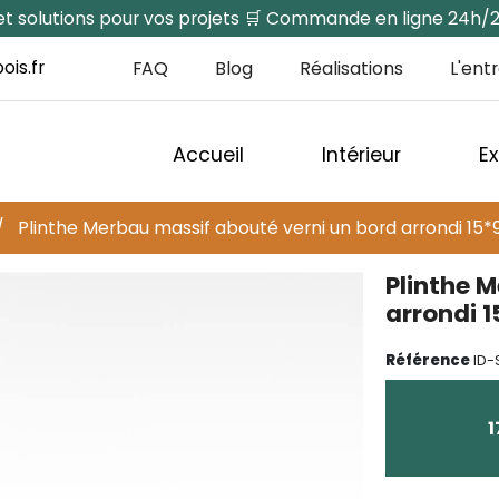
s et solutions pour vos projets 🛒 Commande en ligne 24h/
ois.fr
FAQ
Blog
Réalisations
L'ent
Accueil
Intérieur
Ex
Plinthe Merbau massif abouté verni un bord arrondi 15
Plinthe 
arrondi 
Référence
ID-
1