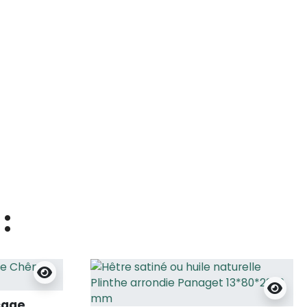
:
cage