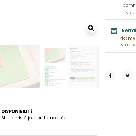
comm
Frais 
Retra
Victim
livrés s
PARTAGER
TWE
DISPONIBILITÉ
Stock mis à jour en temps réel.