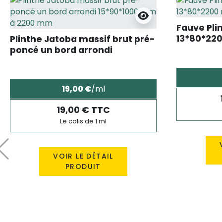
Fauve Pli
13*80*22
Plinthe Jatoba massif brut pré-
poncé un bord arrondi
15*90*1000 mm à 2200 mm
19,00 €
/ml
19,00 € TTC
Le colis de 1 ml
Précédent
VOIR LE DÉTAIL
PRODUIT