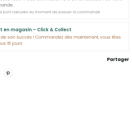
ande.
de port calculés au moment de passer la commande
it en magasin – Click & Collect
e de son succès ! Commandez dès maintenant, vous êtes
ous 15 jours
Partager
ET
PINTEREST