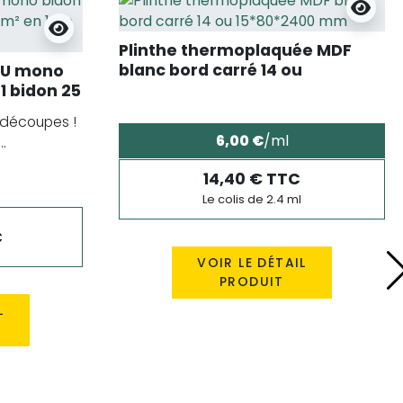
Plinthe thermoplaquée MDF
blanc bord carré 14 ou
PU mono
15*80*2400 mm
1 bidon 25
 découpes !
6,00 €
/ml
.
14,40 € TTC
Le colis de 2.4 ml
C
VOIR LE DÉTAIL
PRODUIT
L