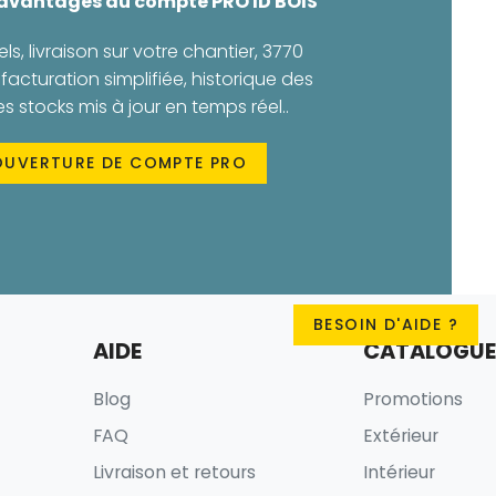
 avantages du compte PRO ID BOIS
els, livraison sur votre chantier, 3770
facturation simplifiée, historique des
stocks mis à jour en temps réel..
OUVERTURE DE COMPTE PRO
BESOIN D'AIDE ?
AIDE
CATALOGUE
Blog
Promotions
FAQ
Extérieur
Livraison et retours
Intérieur