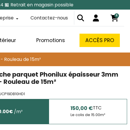
24 🏪 Retrait en magasin possible
0
reprise
Contactez-nous
térieur
Promotions
ACCÈS PRO
- Rouleau de 15m²
che parquet Phonilux épaisseur 3mm
 - Rouleau de 15m²
UCP19DB10HD1
150,00 €
TTC
0.00
€
/
m²
Le colis de
15.00
m²