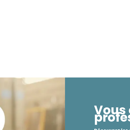
Vous 
profe