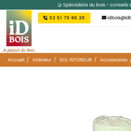
🤝 Spécialiste du bois - conseil
idbois@idb
02 51 70 66 20
Accueil
Intérieur
SOL INTERIEUR
Accessoires