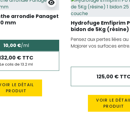
nthe arrondie Panaget
00 mm
Hydrofuge Emfiprim 
bidon de 5Kg (résine) 
m² en 1ère couche
Pensez aux pertes liées au
10,00 €
/ml
Majorer vos surfaces entre..
132,00 € TTC
Le colis de 13.2 ml
125,00 € TT
VOIR LE DÉTAIL
PRODUIT
VOIR LE DÉTAI
PRODUIT