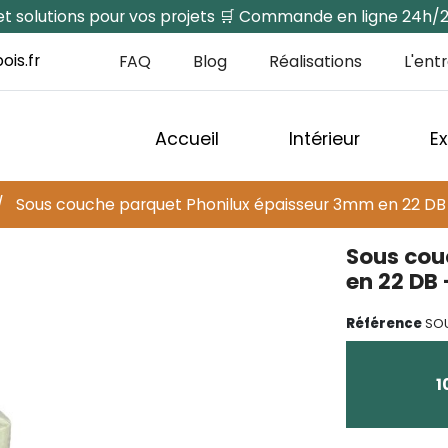
s et solutions pour vos projets 🛒 Commande en ligne 24h/
ois.fr
FAQ
Blog
Réalisations
L'ent
Accueil
Intérieur
Ex
Sous couche parquet Phonilux épaisseur 3mm en 22 DB 
Sous cou
en 22 DB
Référence
SO
1