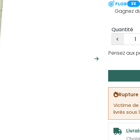
3X
Gagnez du 
Quantité
Pensez aux p
Suivant
Rupture 
Victime de
livrés sous 
Livra
Choisi