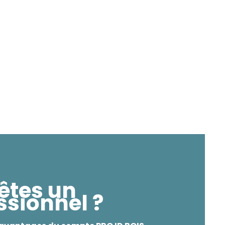
êtes un
ssionnel ?