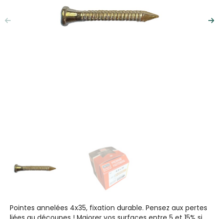
Précédent
Su
Pointes annelées 4x35, fixation durable. Pensez aux pertes
liées au découpes ! Majorer vos surfaces entre 5 et 15% si