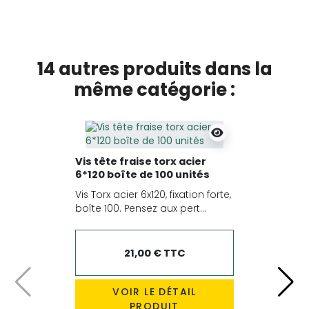
14 autres produits dans la
même catégorie :
Vis tête fraise torx acier
6*120 boîte de 100 unités
Vis Torx acier 6x120, fixation forte,
boîte 100. Pensez aux pert...
21,00 € TTC
Précédent
Suiv
VOIR LE DÉTAIL
PRODUIT