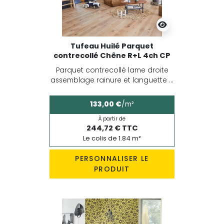
Tufeau Huilé Parquet
contrecollé Chêne R+L 4ch CP
Parquet contrecollé lame droite
assemblage rainure et languette ...
133,00 €
/m²
À partir de
244,72 € TTC
Le colis de 1.84 m²
PERSONNALISER LE
PRODUIT