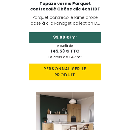
Topaze vernis Parquet
contrecollé Chêne clic 4ch HDF
Parquet contrecollé lame droite
pose à clic Panaget collection D...
99,00 €
/m²
À partir de
145,53 € TTC
Le colis de 1.47 m²
PERSONNALISER LE
PRODUIT