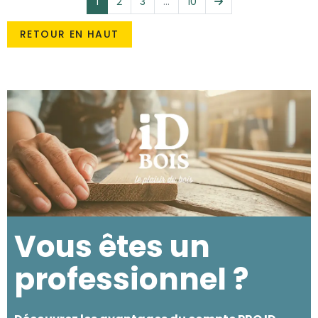
Suivant
1
2
3
…
10
RETOUR EN HAUT
Vous êtes un
professionnel ?