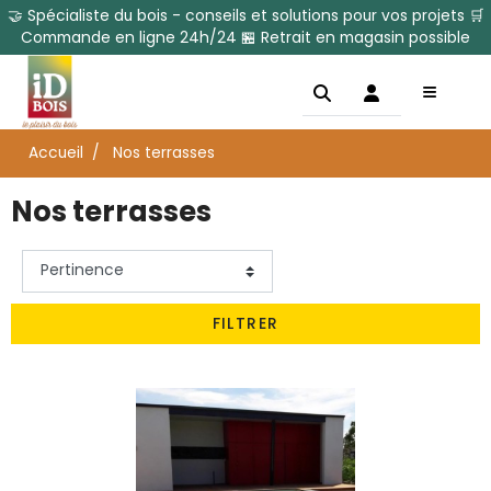
🤝 Spécialiste du bois - conseils et solutions pour vos projets 🛒
Commande en ligne 24h/24 🏪 Retrait en magasin possible
Accueil
Nos terrasses
Nos terrasses
FILTRER