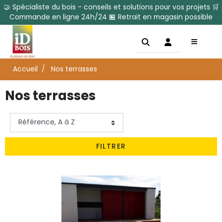
🤝 Spécialiste du bois - conseils et solutions pour vos projets 🛒
Commande en ligne 24h/24 🏪 Retrait en magasin possible
Accueil
Nos terrasses
Nos terrasses
FILTRER