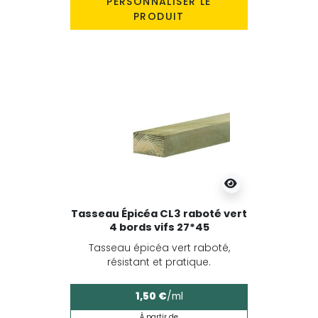
PERSONNALISER LE
PRODUIT
Tasseau Épicéa CL3 raboté vert
4 bords vifs 27*45
Tasseau épicéa vert raboté,
résistant et pratique.
1,50 €
/ml
À partir de