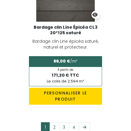
Bardage clin Line Épicéa CL3
20*125 saturé
Bardage clin Line épicéa saturé,
naturel et protecteur.
66,00 €
/m²
À partir de
171,20 € TTC
Le colis de 2.594 m²
PERSONNALISER LE
PRODUIT
Suivant
1
2
3
4