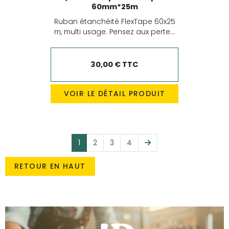
60mm*25m
Ruban étanchéité FlexTape 60x25
m, multi usage. Pensez aux perte...
30,00 € TTC
VOIR LE DÉTAIL PRODUIT
Suivant
1
2
3
4
RETOUR EN HAUT